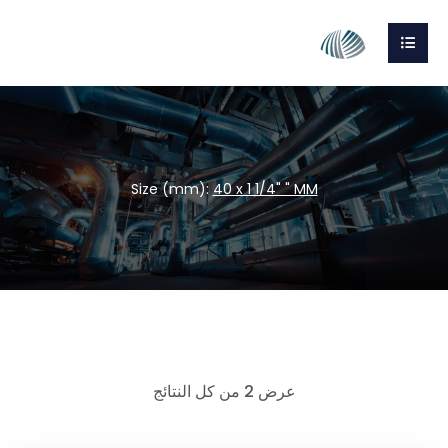
Size (mm):
40 x 1 1/4" " MM
عرض ⁦2⁩ من كل النتائج