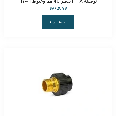
توصيلة F.T.A بقطر 40 مم وخيوط 1 1/4"
SAR
25.98
اضافة للسلة