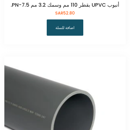
أنبوب UPVC بقطر 110 مم وسمك 3.2 مم PN-7.5.
SAR
52.80
اضافة للسلة