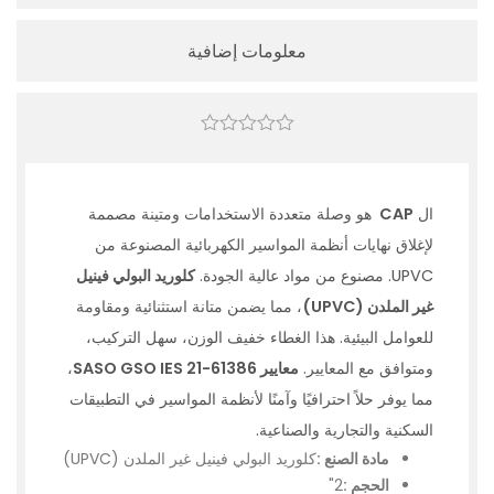
معلومات إضافية
0
out
of
5
ال
CAP
هو وصلة متعددة الاستخدامات ومتينة مصممة
لإغلاق نهايات أنظمة المواسير الكهربائية المصنوعة من
UPVC. مصنوع من مواد عالية الجودة.
كلوريد البولي فينيل
غير الملدن (UPVC)
، مما يضمن متانة استثنائية ومقاومة
للعوامل البيئية. هذا الغطاء خفيف الوزن، سهل التركيب،
ومتوافق مع المعايير.
معايير SASO GSO IES 21-61386
،
مما يوفر حلاً احترافيًا وآمنًا لأنظمة المواسير في التطبيقات
السكنية والتجارية والصناعية.
مادة الصنع :
كلوريد البولي فينيل غير الملدن (UPVC)
الحجم :
2"