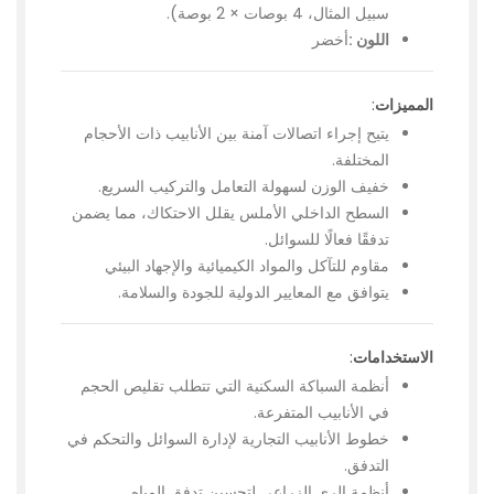
سبيل المثال، 4 بوصات × 2 بوصة).
اللون :
أخضر
المميزات
:
يتيح إجراء اتصالات آمنة بين الأنابيب ذات الأحجام
المختلفة.
خفيف الوزن لسهولة التعامل والتركيب السريع.
السطح الداخلي الأملس يقلل الاحتكاك، مما يضمن
تدفقًا فعالًا للسوائل.
مقاوم للتآكل والمواد الكيميائية والإجهاد البيئي
يتوافق مع المعايير الدولية للجودة والسلامة.
الاستخدامات
:
أنظمة السباكة السكنية التي تتطلب تقليص الحجم
في الأنابيب المتفرعة.
خطوط الأنابيب التجارية لإدارة السوائل والتحكم في
التدفق.
أنظمة الري الزراعي لتحسين تدفق المياه